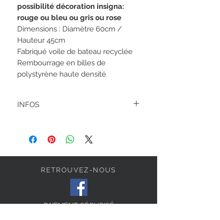
possibilité décoration insigna:
rouge ou bleu ou gris ou rose
Dimensions : Diamètre 60cm /
Hauteur 45cm
Fabriqué voile de bateau recyclée
Rembourrage en billes de
polystyrène haute densité
INFOS
Nettoyage à l'eau savonneuse et à
l'éponge.
Ce pouf est réalisé à partir de voile
recyclée il peut donc comporter des
traces ou des irrégularités provenant de
son usage précédent.
RETROUVEZ-NOUS
PAIEMENT SÉCURISÉ
RETOUR ET ÉCHANGE