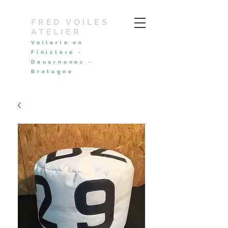
FRED VOILES
ATELIER
Voilerie en
Finistère -
Douarnenez -
Bretagne