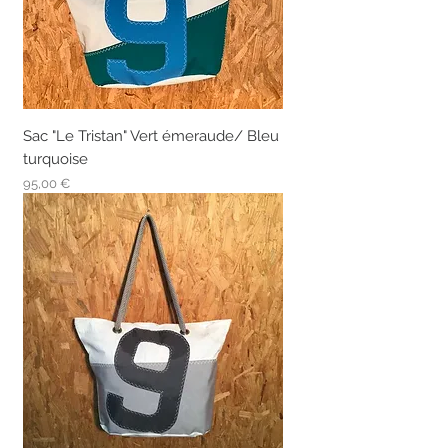
Sac "Le Tristan" Vert émeraude/ Bleu
turquoise
Prix
95,00 €