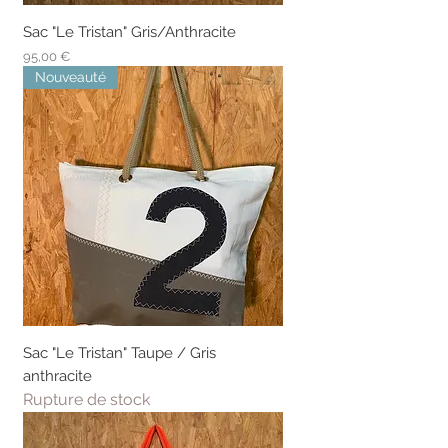
Sac "Le Tristan" Gris/Anthracite
Prix
95,00 €
Nouveauté
Sac "Le Tristan" Taupe / Gris
anthracite
Rupture de stock