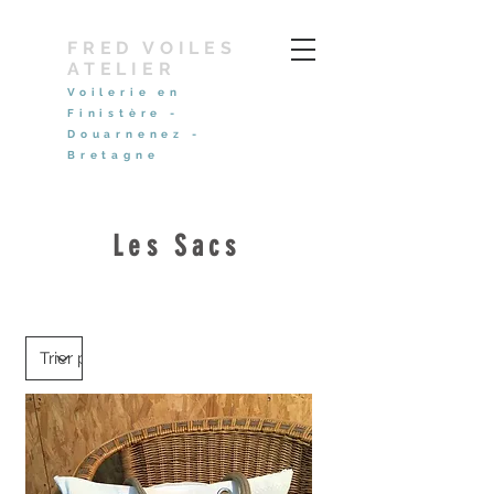
FRED VOILES
ATELIER
Voilerie en
Finistère -
Douarnenez -
Bretagne
Les Sacs