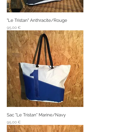
"Le Tristan" Anthracite/Rouge
Prix
95,00 €
Sac "Le Tristan" Marine/Navy
Prix
95,00 €