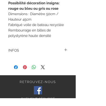
Possibilité décoration insigna:
rouge ou bleu ou gris ou rose
Dimensions : Diamètre 50cm /
Hauteur 45cm
Fabriqué voile de bateau recyclée
Rembourrage en billes de
polystyrène haute densité
INFOS
Nettoyage à l'eau savonneuse et à
l'éponge.
Ce pouf est réalisé à partir de voile
recyclée il peut donc comporter des
traces ou des irrégularités provenant de
son usage précédent.
RETROUVEZ-NOUS
PAIEMENT SÉCURISÉ
RETOUR ET ÉCHANGE