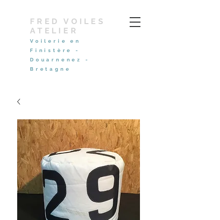
FRED VOILES
ATELIER
Voilerie en
Finistère -
Douarnenez -
Bretagne